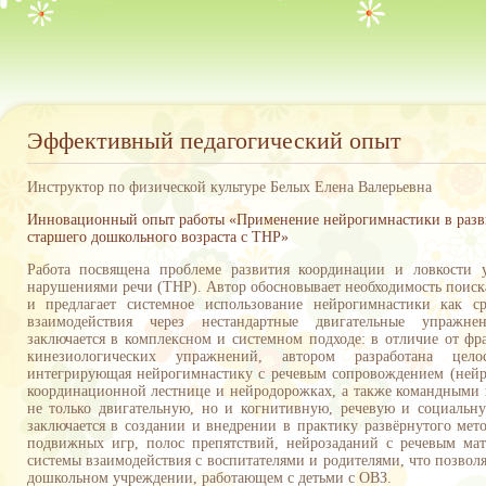
Эффективный педагогический опыт
Инструктор по физической культуре Белых Елена Валерьевна
Инновационный опыт работы «Применение нейрогимнастики в разви
старшего дошкольного возраста с ТНР»
Работа посвящена проблеме развития координации и ловкости
нарушениями речи (ТНР). Автор обосновывает необходимость поис
и предлагает системное использование нейрогимнастики как с
взаимодействия через нестандартные двигательные упражне
заключается в комплексном и системном подходе: в отличие от фр
кинезиологических упражнений, автором разработана цело
интегрирующая нейрогимнастику с речевым сопровождением (нейро
координационной лестнице и нейродорожках, а также командными и
не только двигательную, но и когнитивную, речевую и социаль
заключается в создании и внедрении в практику развёрнутого мет
подвижных игр, полос препятствий, нейрозаданий с речевым ма
системы взаимодействия с воспитателями и родителями, что позво
дошкольном учреждении, работающем с детьми с ОВЗ.