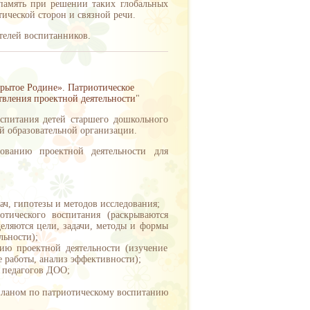
память при решении таких глобальных
ической сторон и связной речи.
ителей воспитанников.
крытое Родине». Патриотическое
твления проектной деятельности
"
оспитания детей старшего дошкольного
й образовательной организации.
зованию проектной деятельности для
ач, гипотезы и методов исследования;
отического воспитания (раскрываются
деляются цели, задачи, методы и формы
льности);
ию проектной деятельности (изучение
 работы, анализ эффективности);
 педагогов ДОО;
планом по патриотическому воспитанию