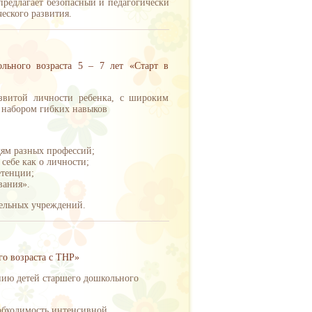
предлагает безопасный и педагогически
еского развития.
льного возраста 5 – 7 лет «Старт в
азвитой личности ребенка, с широким
 набором гибких навыков
дям разных профессий;
себе как о личности;
етенции;
ывания».
тельных учреждений.
о возраста с ТНР»
нию детей старшего дошкольного
еобходимость интенсивной