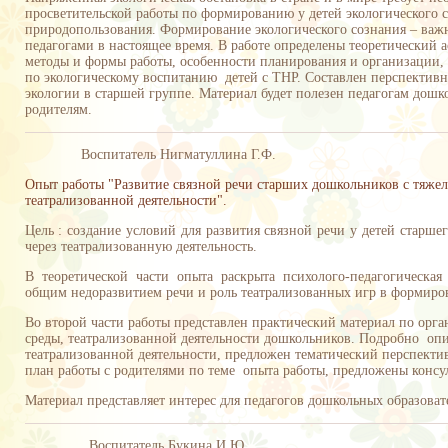
просветительской работы по формированию у детей экологического с
природопользования. Формирование экологического сознания – важне
педагогами в настоящее время. В работе определены теоретический а
методы и формы работы, особенности планирования и организации
по экологическому воспитанию детей с ТНР. Составлен перспективн
экологии в старшей группе. Материал будет полезен педагогам дош
родителям.
Воспитатель Нигматуллина Г.Ф.
Опыт работы "Развитие связной речи старших дошкольников с тяже
театрализованной деятельности".
Цель : создание условий для развития связной речи у детей старше
через театрализованную деятельность.
В теоретической части опыта раскрыта психолого-педагогическая
общим недоразвитием речи и роль театрализованных игр в формиро
Во второй части работы представлен практический материал по ор
среды, театрализованной деятельности дошкольников. Подробно оп
театрализованной деятельности, предложен тематический перспекти
план работы с родителями по теме опыта работы, предложены консу
Материал представляет интерес для педагогов дошкольных образова
Воспитатель Букина И.Ю.