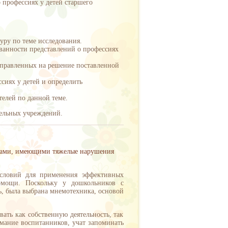
 профессиях у детей старшего
уру по теме исследования.
ванности представлений о профессиях
направленных на решение поставленной
сиях у детей и определить
телей по данной теме.
тельных учреждений.
иками, имеющими тяжелые нарушения
 условий для применения эффективных
помощи. Поскольку у дошкольников с
ь, была выбрана мнемотехника, основой
ать как собственную деятельность, так
имание воспитанников, учат запоминать