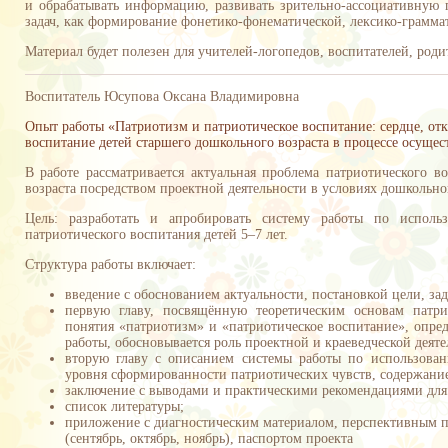
и обрабатывать информацию, развивать зрительно-ассоциативную 
задач, как формирование фонетико-фонематической, лексико-граммат
Материал будет полезен для учителей-логопедов, воспитателей, род
Воспитатель Юсупова Оксана Владимировна
Опыт работы «Патриотизм и патриотическое воспитание: сердце, от
воспитание детей старшего дошкольного возраста в процессе осущес
В работе рассматривается актуальная проблема патриотического в
возраста посредством проектной деятельности в условиях дошкольно
Цель: разработать и апробировать систему работы по исполь
патриотического воспитания детей 5–7 лет.
Структура работы включает:
введение с обоснованием актуальности, постановкой цели, зад
первую главу, посвящённую теоретическим основам патри
понятия «патриотизм» и «патриотическое воспитание», опре
работы, обосновывается роль проектной и краеведческой деяте
вторую главу с описанием системы работы по использован
уровня сформированности патриотических чувств, содержание
заключение с выводами и практическими рекомендациями для
список литературы;
приложение с диагностическим материалом, перспективным 
(сентябрь, октябрь, ноябрь), паспортом проекта