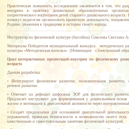
Практическая значимость исследования заключается в том, что ра
внедрена в практику дошкольных образовательных организ
патриотического воспитания детей старшего дошкольного возраста
помогут педагогам организовать проектную деятельность, направл
Родине, уважения к традициям и истории своего народа.
Инструктор по физической культуре (бассейна) Соколова Светлана А
Материалы Победителя муниципальный конкурса методических раз
культуры «Методическая копилка» (Номинация «Электронный обра
Цикл интерактивных презентаций-викторин по физическому разв
возраста
Данная разработка:
• Интегрирует физическое развитие, познавательное развитие, 
речевое развитие.
• Отвечает на дефицит цифровых ЭОР для физического развити
Предлагает инструмент для формирования у дошкольников основ к
жизни и мотивации к двигательной активности через интерактивны
• Создаёт предпосылки для осознанной двигательной деятельност
упражнений, правилах безопасности и возможностях своего тела,
качественным и самостоятельным занятиям физической культурой.