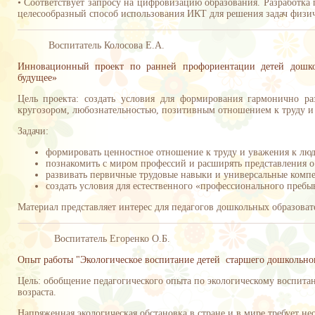
• Соответствует запросу на цифровизацию образования. Разработка 
целесообразный способ использования ИКТ для решения задач физич
Воспитатель Колосова Е.А.
Инновационный проект по ранней профориентации детей дошко
будущее»
Цель проекта: создать условия для формирования гармонично р
кругозором, любознательностью, позитивным отношением к труду и
Задачи:
формировать ценностное отношение к труду и уважения к лю
познакомить с миром профессий и расширять представления о 
развивать первичные трудовые навыки и универсальные комп
создать условия для естественного «профессионального преб
Материал представляет интерес для педагогов дошкольных образова
Воспитатель Егоренко О.Б.
Опыт работы "Экологическое воспитание детей старшего дошкольног
Цель: обобщение педагогического опыта по экологическому воспита
возраста.
Напряженная экологическая обстановка в стране и в мире требует н