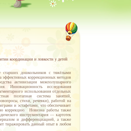
тии координации и ловкости у детей
 у старших дошкольников с тяжёлыми
ка эффективных коррекционных методов
редства активизации межполушарного
ния. Инновационность исследования
агментарного использования отдельных
стная поэтапная система занятий,
вопросы, стихи, речевки), работой на
грами и эстафетами, что обеспечивает
ную коррекцию. Новизна работы также
одического инструментария — картотек
териалом и дифференциацией, а также
ляет тиражировать данный опыт в любом