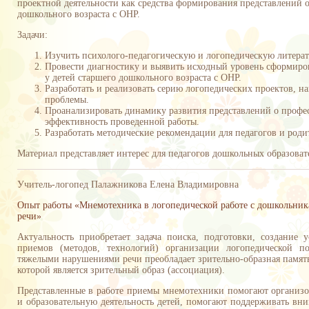
проектной деятельности как средства формирования представлений о
дошкольного возраста с ОНР.
Задачи:
Изучить психолого-педагогическую и логопедическую литерат
Провести диагностику и выявить исходный уровень сформиро
у детей старшего дошкольного возраста с ОНР.
Разработать и реализовать серию логопедических проектов, 
проблемы.
Проанализировать динамику развития представлений о профес
эффективность проведенной работы.
Разработать методические рекомендации для педагогов и роди
Материал представляет интерес для педагогов дошкольных образова
Учитель-логопед Палажникова Елена Владимировна
Опыт работы «Мнемотехника в логопедической работе с дошкольн
речи»
Актуальность приобретает задача поиска, подготовки, создание
приемов (методов, технологий) организации логопедической 
тяжелыми нарушениями речи преобладает зрительно-образная памят
которой является зрительный образ (ассоциация).
Представленные в работе приемы мнемотехники помогают организов
и образовательную деятельность детей, помогают поддерживать вн