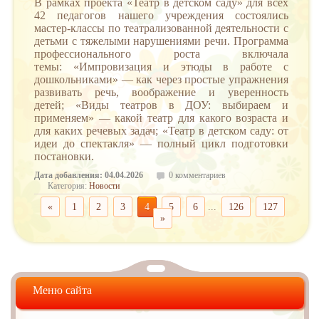
В рамках проекта «Театр в детском саду» для всех
42 педагогов нашего учреждения состоялись
мастер-классы по театрализованной деятельности с
детьми с тяжелыми нарушениями речи.
Программа
профессионального роста включала
темы:
«Импровизация и этюды в работе с
дошкольниками»
— как через простые упражнения
развивать речь, воображение и уверенность
детей;
«Виды театров в ДОУ: выбираем и
применяем»
— какой театр для какого возраста и
для каких речевых задач;
«Театр в детском саду: от
идеи до спектакля»
— полный цикл подготовки
постановки.
Дата добавления: 04.04.2026
0 комментариев
Категория:
Новости
«
1
2
3
4
5
6
...
126
127
»
Меню сайта