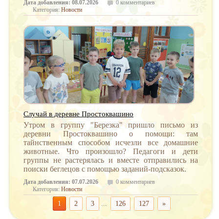
Дата добавления: 08.07.2026
0 комментариев
Категория:
Новости
Случай в деревне Простоквашино
Утром в группу "Березка" пришло письмо из
деревни Простоквашино о помощи: там
тайнственным способом исчезли все домашние
животные. Что произошло? Педагоги и дети
группы не растерялась и вместе отправились на
поиски беглецов с помощью заданий-подсказок.
Дата добавления: 07.07.2026
0 комментариев
Категория:
Новости
1
2
3
...
126
127
»