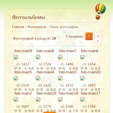
Фотоальбомы
Главная
»
Фотоальбом
» Наши фотографии
Страницы
:
1
2
Фотографий в разделе
:
20
»
foto-main9
foto-main8
foto-main7
foto-main6
1422
1724
1486
1454
0
0.0
0
0.0
0
0.0
0
0.0
foto-main5
foto-main4
foto-main3
foto-main20
1510
1425
1632
1493
0
0.0
0
0.0
0
0.0
0
0.0
foto-main2
foto-main19
foto-main18
foto-main17
1607
1579
1500
1384
0
0.0
0
0.0
0
5.0
0
0.0