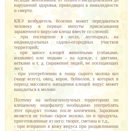
нарушений здоровья, приводящих к инвалидности
и смерти.
КВЭ возбудитель болезни может передаваться
человеку в первые минуты присасывания
зараженного вирусом клеща вместе со слюной:
- при посещении в лесах, лесопарках, на
индивидуальных садово-огородных участков
территорий;
- при заносе клещей животными (собаками,
кошками) или людьми – на одежде, с цветами,
ветками и т. д. (заражение людей, не посещающих
лес);
- при употреблении в пищу сырого молока коз
(чаще всего), овец, коров, буйволов, у которых в
период массового нападения клещей вирус может
находиться в молоке.
Поэтому на неблагополучных территориях по
клещевому энцефалиту необходимо употреблять
этот продукт только после кипячения. Заразным
является не только сырое молоко, но и продукты,
приготовленные из него: творог, сметана и т.д.,
- при втирании в кожу вируса при раздавливании