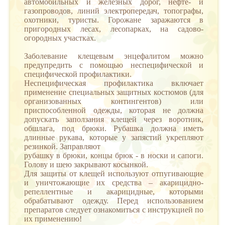
автомобильных и железных дорог, нефте- и
газопроводов, линий электропередач, топографы,
охотники, туристы. Горожане заражаются в
пригородных лесах, лесопарках, на садово-
огородных участках.
Заболевание клещевым энцефалитом можно
предупредить с помощью неспецифической и
специфической профилактики.
Неспецифическая профилактика включает
применение специальных защитных костюмов (для
организованных контингентов) или
приспособленной одежды, которая не должна
допускать заползания клещей через воротник,
обшлага, под брюки. Рубашка должна иметь
длинные рукава, которые у запястий укрепляют
резинкой. Заправляют
рубашку в брюки, концы брюк - в носки и сапоги.
Голову и шею закрывают косынкой.
Для защиты от клещей используют отпугивающие
и уничтожающие их средства – акарицидно-
репеллентные и акарицидные, которыми
обрабатывают одежду. Перед использованием
препаратов следует ознакомиться с инструкцией по
их применению!