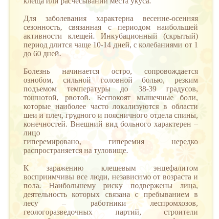
клеща или расчесывании места укуса.
Для заболевания характерна весенне-осенняя
сезонность, связанная с периодом наибольшей
активности клещей. Инкубационный (скрытый)
период длится чаще 10-14 дней, с колебаниями от 1
до 60 дней.
Болезнь начинается остро, сопровождается
ознобом, сильной головной болью, резким
подъемом температуры до 38-39 градусов,
тошнотой, рвотой. Беспокоят мышечные боли,
которые наиболее часто локализуются в области
шеи и плеч, грудного и поясничного отдела спины,
конечностей. Внешний вид больного характерен –
лицо
гиперемировано, гиперемия нередко
распространяется на туловище.
К заражению клещевым энцефалитом
восприимчивы все люди, независимо от возраста и
пола. Наибольшему риску подвержены лица,
деятельность которых связана с пребыванием в
лесу – работники леспромхозов,
геологоразведочных партий, строители