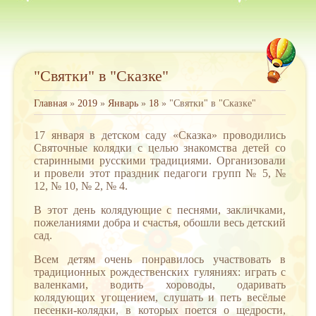
"Святки" в "Сказке"
Главная
»
2019
»
Январь
»
18
» "Святки" в "Сказке"
17 января в детском саду «Сказка» проводились
Святочные колядки с целью знакомства детей со
старинными русскими традициями. Организовали
и провели этот праздник педагоги групп № 5, №
12, № 10, № 2, № 4.
В этот день колядующие с песнями, закличками,
пожеланиями добра и счастья, обошли весь детский
сад.
Всем детям очень понравилось участвовать в
традиционных рождественских гуляниях: играть с
валенками, водить хороводы, одаривать
колядующих угощением, слушать и петь весёлые
песенки-колядки, в которых поется о щедрости,