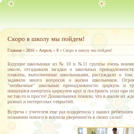
Скоро в школу мы пойдем!
Главная
»
2016
»
Апрель
»
8
» Скоро в школу мы пойдем!
Будущие школьники из № 10 и №11 группы очень внимате
школе, отгадывали загадки о школьных принадлежностях
плакаты, выполненные школьниками, рассуждали о том
задавали много вопросов о жизни школьников. Огро
"необычные" школьные принадлежности: циркуль и т
попытался начертить циркулем круг и построить угол при п
не так-то и просто! Дошкольники поняли, что в школе их жд
разных и интересных открытий.
Встреча с учителем еще раз подкрепила у наших ребятишек
познанию нового и вселила уверенность в своих силах!