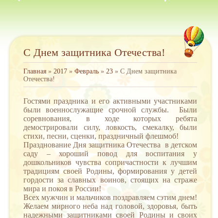
С Днем защитника Отечества!
Главная
»
2017
»
Февраль
»
23
» С Днем защитника
Отечества!
Гостями праздника и его активными участниками
были военнослужащие срочной службы. Были
соревнования, в ходе которых ребята
демострировали силу, ловкость, смекалку, были
стихи, песни, сценки, праздничный флешмоб!
Празднование Дня защитника Отечества в детском
саду – хороший повод для воспитания у
дошкольников чувства сопричастности к лучшим
традициям своей Родины, формирования у детей
гордости за славных воинов, стоящих на страже
мира и покоя в России!
Всех мужчин и мальчиков поздравляем сэтим днем!
Желаем мирного неба над головой, здоровья, быть
надежными защитниками своей Родины и своих