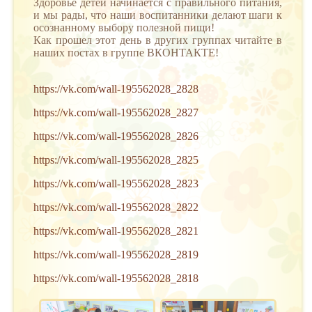
Здоровье детей начинается с правильного питания,
и мы рады, что наши воспитанники делают шаги к
осознанному выбору полезной пищи!
Как прошел этот день в других группах читайте в
наших постах в группе ВКОНТАКТЕ!
https://vk.com/wall-195562028_2828
https://vk.com/wall-195562028_2827
https://vk.com/wall-195562028_2826
https://vk.com/wall-195562028_2825
https://vk.com/wall-195562028_2823
https://vk.com/wall-195562028_2822
https://vk.com/wall-195562028_2821
https://vk.com/wall-195562028_2819
https://vk.com/wall-195562028_2818