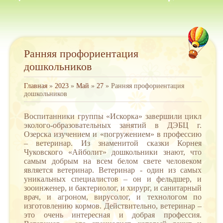
Ранняя профориентация
дошкольников
Главная
»
2023
»
Май
»
27
» Ранняя профориентация
дошкольников
Воспитанники группы «Искорка» завершили цикл
эколого-образовательных занятий в ДЭБЦ г.
Озерска изучением и «погружением» в профессию
– ветеринар. Из знаменитой сказки Корнея
Чуковского «Айболит» дошкольники знают, что
самым добрым на всем белом свете человеком
является ветеринар. Ветеринар - один из самых
уникальных специалистов – он и фельдшер, и
зооинженер, и бактериолог, и хирург, и санитарный
врач, и агроном, вирусолог, и технологом по
изготовлению кормов. Действительно, ветеринар –
это очень интересная и добрая профессия.