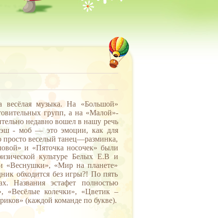
а весёлая музыка. На «Большой»
товительных групп, а на «Малой»-
ительно недавно вошел в нашу речь
эш - моб — это эмоции, как для
то просто веселый танец—разминка,
ловой» и «Пяточка носочек» были
изической культуре Белых Е.В и
и «Веснушки», «Мир на планете»
дник обходится без игры?! По пять
ах. Названия эстафет полностью
», «Весёлые колечки», «Цветик –
риков» (каждой команде по букве).