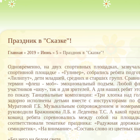
Праздник в "Сказке"!
Главная
»
2019
»
Июнь
»
5
» Праздник в "Сказке"!
Одновременно, на двух спортивных площадках, зазвучал
спортивной площадке - «Гуливер», собрались ребята подго
«Лилипут», дети младшей, средних и старших групп. Сравн
термин «флеш - моб»- эмоциональный подъем. Любой фл
участников «шоу», так и для зрителей. А для наших ребят э
по показу. Танцевальные композиции: «Три хлопка над го
задорно исполнены детьми вместе с инструкторами по ф
Муратовой Г.Б. Музыкальным сопровождением и номерам
руководили Бражникова Л.Б. и Леденева Т.С. А какой праз
команд ребята соревновались между собой на площадк
соответствовали тематике праздника: «Радужная дорожка
семицветик», «На внимание», «Составь слово из цветных ша
«Без чего на белом свете,