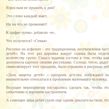
Взрослым не прожить и дня?
Это слово каждый знает,
Ни на что не променяет!
К цифре «семь» добавлю «я»,
Что получится? «Семья»
Рисунки на асфальте - это традиционная, неотъемлемая ча
детей». На этот раз дорожка вокруг садика была подел
количеству групп. Смысл задания состоял в том, чтобы ка
дополнила картину своими рисунками. Солнце, тепло, радуга,
символизирует этот праздник, было отражено в рисунках реб
«День защиты детей» - праздник детства, побуждают нас
внимательнее относиться к проблемам маленького человека.
Ведущие мероприятия постарались сделать так, чтобы эт
событиями и хорошим настроением.
А сияющие лица ребят стали еще одним доказательством, что
Муратова Г.Б. Бе