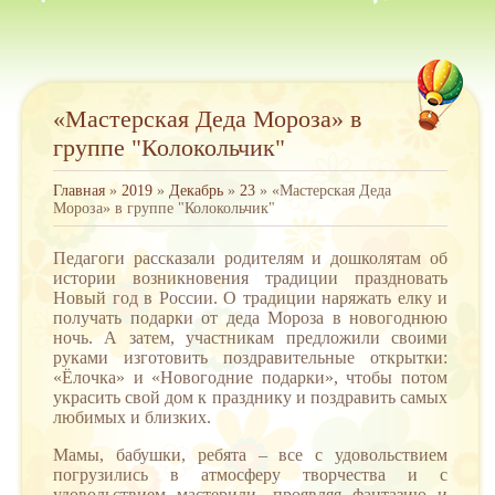
«Мастерская Деда Мороза» в
группе "Колокольчик"
Главная
»
2019
»
Декабрь
»
23
» «Мастерская Деда
Мороза» в группе "Колокольчик"
Педагоги рассказали родителям и дошколятам об
истории возникновения традиции праздновать
Новый год в России. О традиции наряжать елку и
получать подарки от деда Мороза в новогоднюю
ночь. А затем, участникам предложили своими
руками изготовить поздравительные открытки:
«Ёлочка» и «Новогодние подарки», чтобы потом
украсить свой дом к празднику и поздравить самых
любимых и близких.
Мамы, бабушки, ребята – все с удовольствием
погрузились в атмосферу творчества и с
удовольствием мастерили, проявляя фантазию и