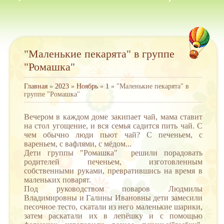
"Маленькие пекарята" в группе
"Ромашка"
Главная
»
2023
»
Ноябрь
»
1
» "Маленькие пекарята" в
группе "Ромашка"
Вечером в каждом доме закипает чай, мама ставит
на стол угощение, и вся семья садится пить чай. С
чем обычно люди пьют чай? С печеньем, с
вареньем, с вафлями, с мёдом...
Дети группы "Ромашка" решили порадовать
родителей печеньем, изготовленным
собственными руками, превратившись на время в
маленьких поварят.
Под руководством поваров Людмилы
Владимировны и Галины Ивановны дети замесили
песочное тесто, скатали из него маленькие шарики,
затем раскатали их в лепёшку и с помощью