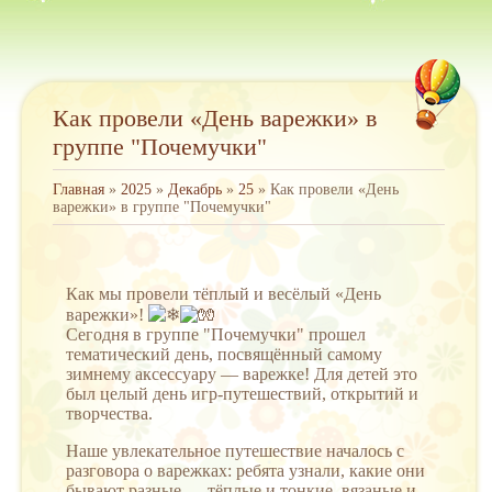
Как провели «День варежки» в
группе "Почемучки"
Главная
»
2025
»
Декабрь
»
25
» Как провели «День
варежки» в группе "Почемучки"
Как мы провели тёплый и весёлый «День
варежки»!
Сегодня в группе "Почемучки" прошел
тематический день, посвящённый самому
зимнему аксессуару — варежке! Для детей это
был целый день игр-путешествий, открытий и
творчества.
Наше увлекательное путешествие началось с
разговора о варежках: ребята узнали, какие они
бывают разные — тёплые и тонкие, вязаные и