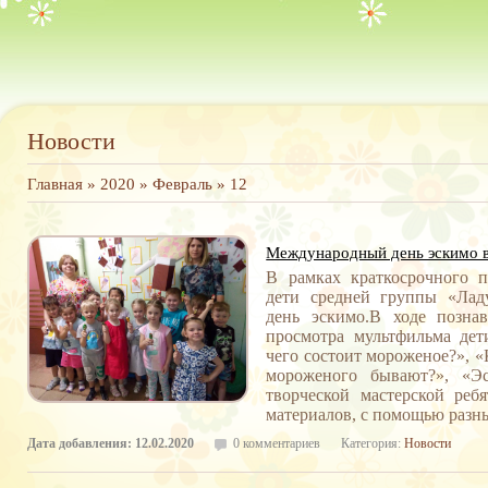
Новости
Главная
»
2020
»
Февраль
»
12
Международный день эскимо в
В рамках краткосрочного по
дети средней группы «Ла
день эскимо.В ходе познав
просмотра мультфильма дет
чего состоит мороженое?», 
мороженого бывают?», «Э
творческой мастерской реб
материалов, с помощью разн
Дата добавления: 12.02.2020
0 комментариев
Категория:
Новости