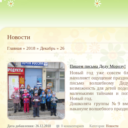
Новости
Главная
»
2018
»
Декабрь
»
26
Пишем письма Деду Морозу!
Новый год уже совсем бл
наполняет ощущение праздни
письмо волшебному Дед
возможность для детей поде
маленькими тайнами и поп
Новый год.
Дошколята группы №9 вме
накануне волшебного праздн
Дата добавления: 26.12.2018
0 комментариев
Категория:
Новости