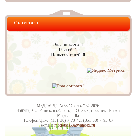
Статистика
Онлайн всего:
1
Гостей:
1
Пользователей:
0
МБДОУ ДС №53 "Сказка" © 2026
456787, Челябинская область, г. Озерск, проспект Карла
Маркса, 18а
Телефон/факс: (351-30) 7-73-42, (351-30) 7-93-07
e-mail:
mbdouds53@yandex.ru