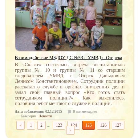
Взаимодействие МБДОУ ДС №53 с УМВД г. Озерска
В «Сказке» состоялась встреча воспитанников
группы № 10 и группы № 11 со старшим
следователем УМВД г. Озерск Давыдовым
Денисом Константиновичем. Сотрудник полиции
рассказал о службе в органах внутренних дел и
задал свой главный вопрос «Кто готов стать
сотрудником полиции?». Как выяснилось,
половина ребят мечтают о службе в полиции.
Дата добавления: 02.12.2015
0 комментариев
Категория:
Новости
«
1
2
...
123
124
125
126
127
»