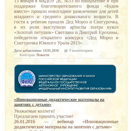
13 января в МБДОУ ДС №53 по инициативе и при
поддержке благотворительного фонда «Будем
вместе» прошло новогоднее развлечение для детей
младшего и среднего дошкольного возраста. В
гости к ребятам пришли Дед Мороз и Снегурочка,
в их роли выступили артисты театра кукол
«Золотой петушок» Светлана и Дмитрий Ерохины,
победители открытого конкурса «Дед Мороз и
Снегурочка Южного Урала-2015».
Дата добавления: 14.01.2016
0 комментариев
Категория:
Новости
«Инновационные дидактические материалы на
занятиях с детьми»
Уважаемые коллеги!
Предлагаем принять участие!
26.01.2016 —
вебинар «Инновационные
дидактические материалы на занятиях с детьми»